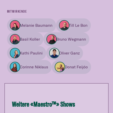
MITWIRKENDE
Melanie Baumann
Till Le Bon
Basil Koller
Bruno Wegmann
Kathi Paulini
Oliver Ganz
Corinne Niklaus
Donat Feijóo
Weitere «
Maestro™
» Shows