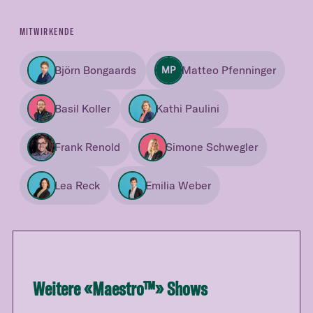
MITWIRKENDE
Björn Bongaards
Matteo Pfenninger
MP
Basil Koller
Kathi Paulini
Frank Renold
Simone Schwegler
Lea Reck
Emilia Weber
Weitere «
Maestro™
» Shows