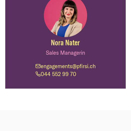
Nora Nater
Sales Managerin
engagements@pfirsi.ch
044 552 99 70