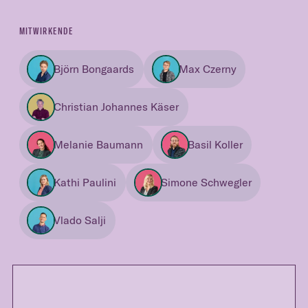
MITWIRKENDE
Björn Bongaards
Max Czerny
Christian Johannes Käser
Melanie Baumann
Basil Koller
Kathi Paulini
Simone Schwegler
Vlado Salji