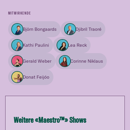
MITWIRKENDE
Björn Bongaards
Djibril Traoré
Kathi Paulini
Lea Reck
Gerald Weber
Corinne Niklaus
Donat Feijóo
Weitere «
Maestro™
» Shows