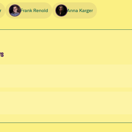
r
Frank Renold
Anna Karger
ws