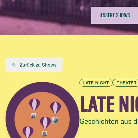
UNSERE SHOWS
Zurück zu Shows
LATE NIGHT
THEATER
LATE NI
Geschichten aus d