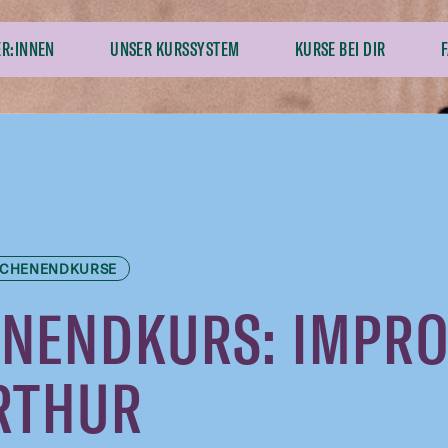
ER:INNEN
UNSER KURSSYSTEM
KURSE BEI DIR
CHENENDKURSE
NENDKURS: IMPROB
RTHUR