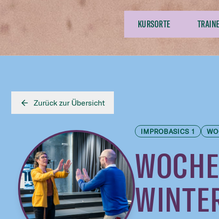
KURSORTE
TRAIN
Zurück zur Übersicht
IMPROBASICS 1
WO
WOCHE
WINTE