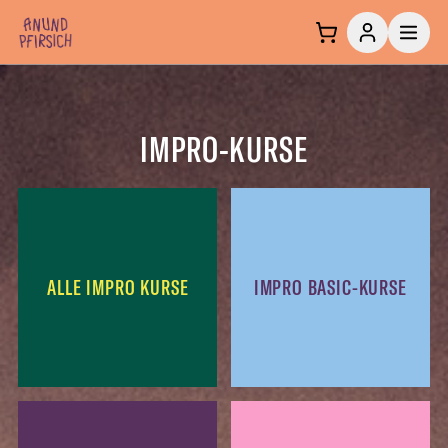
Zum Inhalt springen
IMPRO-KURSE
ALLE IMPRO KURSE
IMPRO BASIC-KURSE