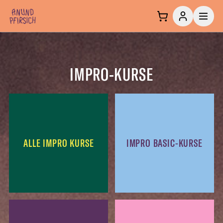
Zum Inhalt springen
IMPRO-KURSE
ALLE IMPRO KURSE
IMPRO BASIC-KURSE