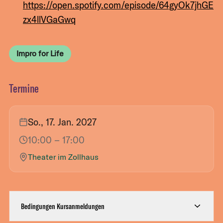
https://open.spotify.com/episode/64gyOk7jhGE
zx4llVGaGwq
Impro for Life
Termine
So., 17. Jan. 2027
10:00
– 17:00
Theater im Zollhaus
Bedingungen Kursanmeldungen