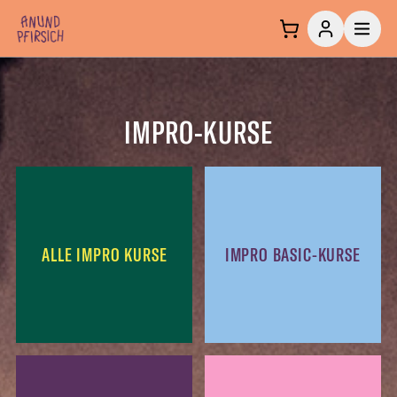
Zum Inhalt springen
IMPRO-KURSE
ALLE IMPRO KURSE
IMPRO BASIC-KURSE