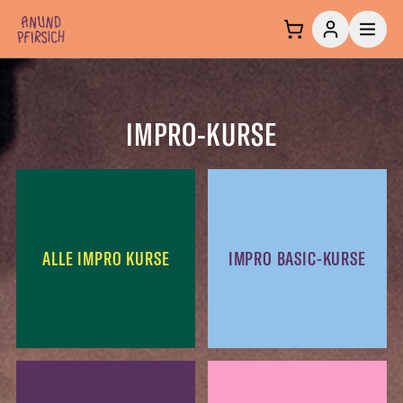
Zum Inhalt springen
IMPRO-KURSE
ALLE IMPRO KURSE
IMPRO BASIC-KURSE