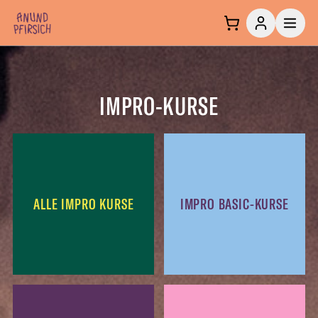
Zum Inhalt springen
IMPRO-KURSE
ALLE IMPRO KURSE
IMPRO BASIC-KURSE