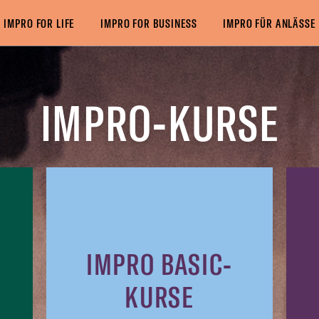
THEMATISCHE &
IMPROCAMP
 BÜHNEN-KURSE
IMPRO FOR LIFE
IMPRO FOR BUSINESS
IMPRO FÜR ANLÄSSE
NACHWUCHS-KURSE
INTENSIV-KU
IMPRO-KURSE
IMPRO BASIC-
KURSE