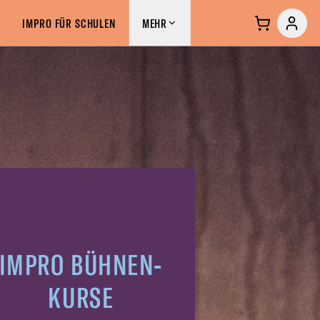
S &
IMPROCLUB &
MEHR
IMPRO FÜR SCHULEN
MEHR
RSE
COMMUNITY
IMPRO BÜHNEN-
KURSE