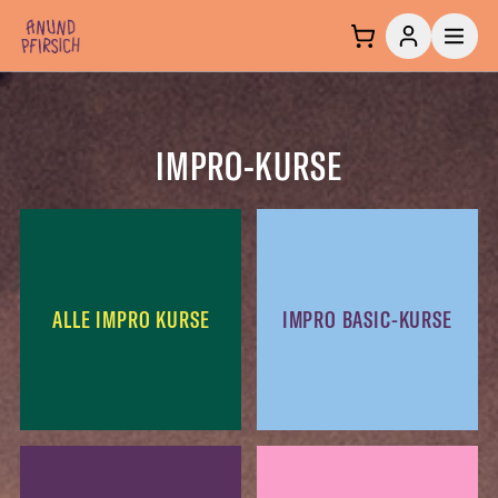
Zum Inhalt springen
IMPRO-KURSE
ALLE IMPRO KURSE
IMPRO BASIC-KURSE