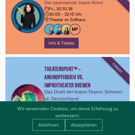
Der spannende Impro-Krimi
Fr., 30.10.26
20:00 - 22:15 Uhr
Theater im Zollhaus
MP
Info & Tickets
COMEDY
THEATERSPORT™ –
ANUNDPFIRSICH VS.
IMPROTHEATER BREMEN
Das Duell der Impro-Teams: Schweiz
vs. Deutschland
Sa., 31.10.26
Wir verwenden Cookies, um deine Erfahrung zu
20:00 - 22:30 Uhr
verbessern.
Theater im Zollhaus
Ablehnen
Akzeptieren