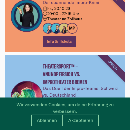
Der spannende Impro-Krimi
Fr., 30.10.26
20:00 - 22:15 Uhr
Theater im Zollhaus
MP
Info & Tickets
COMEDY
THEATERSPORT™ –
ANUNDPFIRSICH VS.
IMPROTHEATER BREMEN
Das Duell der Impro-Teams: Schweiz
vs. Deutschland
Sa., 31.10.26
Wir verwenden Cookies, um deine Erfahrung zu
20:00 - 22:30 Uhr
verbessern.
Theater im Zollhaus
Ablehnen
Akzeptieren