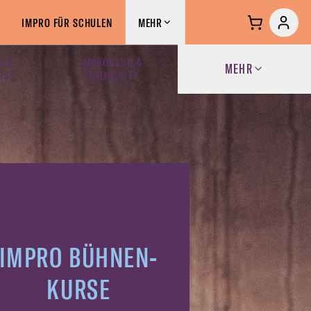
IMPRO FÜR SCHULEN
MEHR
S &
IMPROCLUB &
MEHR
RSE
COMMUNITY
IMPRO BÜHNEN-
KURSE