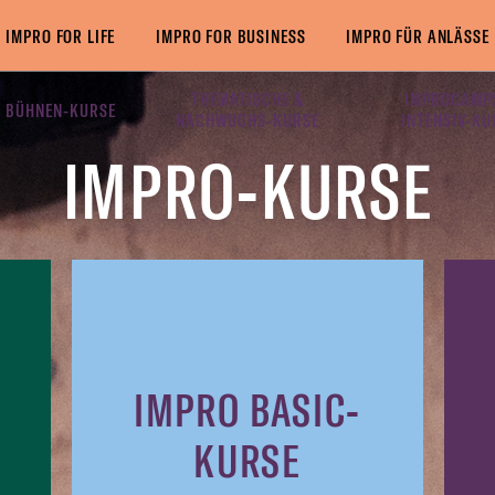
IMPRO FOR LIFE
IMPRO FOR BUSINESS
IMPRO FÜR ANLÄSSE
THEMATISCHE &
IMPROCAMP
 BÜHNEN-KURSE
NACHWUCHS-KURSE
INTENSIV-KU
IMPRO-KURSE
IMPRO BASIC-
KURSE