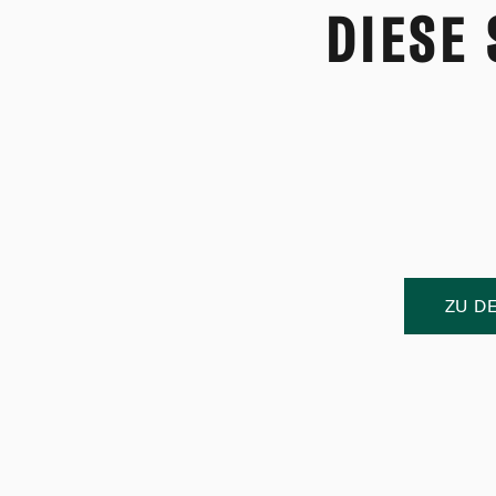
DIESE
ZU D