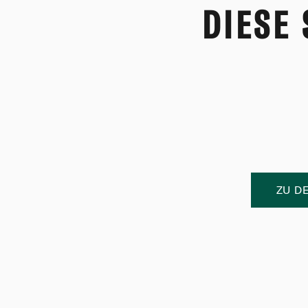
DIESE
ZU D