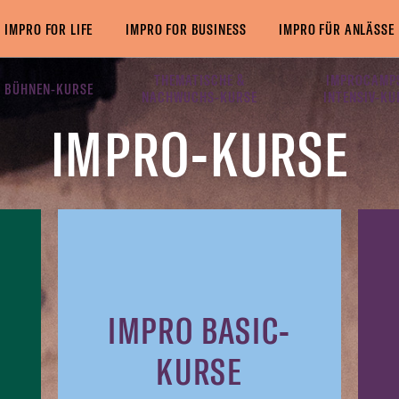
IMPRO FOR LIFE
IMPRO FOR BUSINESS
IMPRO FÜR ANLÄSSE
THEMATISCHE &
IMPROCAMP
 BÜHNEN-KURSE
NACHWUCHS-KURSE
INTENSIV-KU
IMPRO-KURSE
IMPRO BASIC-
KURSE