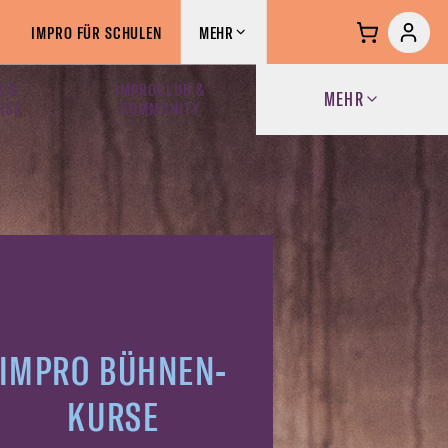
IMPRO FÜR SCHULEN
MEHR
S &
IMPROCLUB &
MEHR
RSE
COMMUNITY
IMPRO BÜHNEN-
KURSE