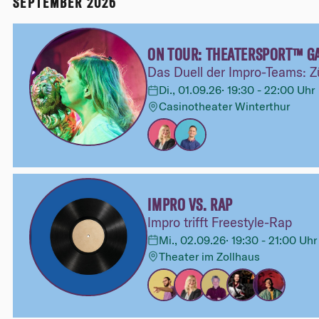
SEPTEMBER 2026
ON TOUR: THEATERSPORT™ GA
Das Duell der Impro-Teams: Zü
Di., 01.09.26
·
19:30 - 22:00 Uhr
Casinotheater Winterthur
IMPRO VS. RAP
Impro trifft Freestyle-Rap
Mi., 02.09.26
·
19:30 - 21:00 Uhr
Theater im Zollhaus