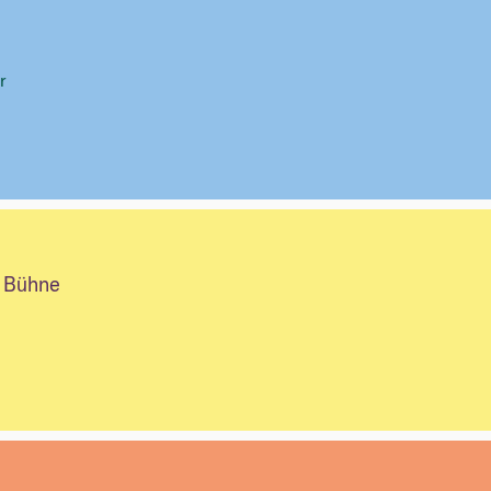
r
r Bühne