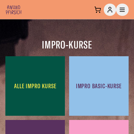
Zum Inhalt springen
IMPRO-KURSE
ALLE IMPRO KURSE
IMPRO BASIC-KURSE