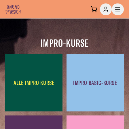
Zum Inhalt springen
IMPRO-KURSE
ALLE IMPRO KURSE
IMPRO BASIC-KURSE