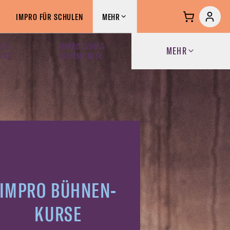
IMPRO FÜR SCHULEN
MEHR
S &
IMPROCLUB &
MEHR
RSE
COMMUNITY
IMPRO BÜHNEN-
KURSE