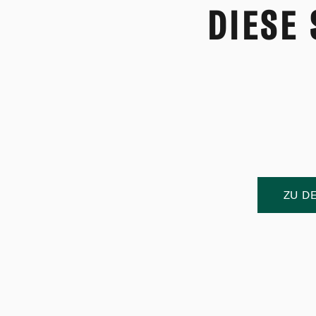
DIESE
ZU D