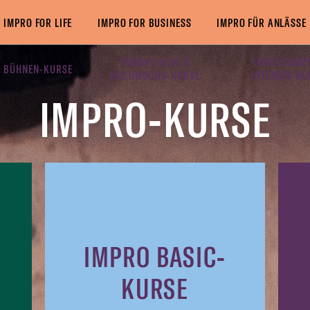
IMPRO FOR LIFE
IMPRO FOR BUSINESS
IMPRO FÜR ANLÄSSE
THEMATISCHE &
IMPROCAMP
 BÜHNEN-KURSE
NACHWUCHS-KURSE
INTENSIV-KU
IMPRO-KURSE
IMPRO BASIC-
KURSE