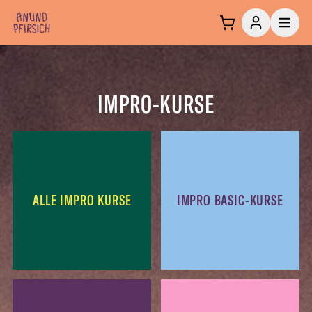
Zum Inhalt springen
IMPRO-KURSE
ALLE IMPRO KURSE
IMPRO BASIC-KURSE