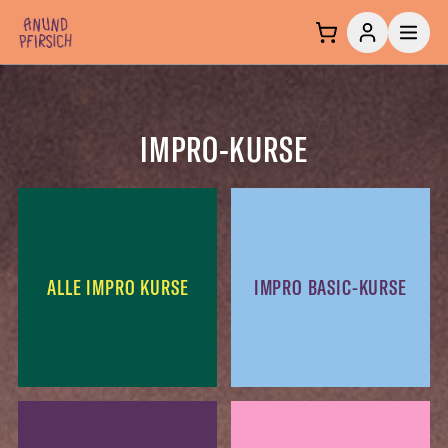
Zum Inhalt springen
IMPRO-KURSE
ALLE IMPRO KURSE
IMPRO BASIC-KURSE