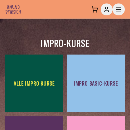
Zum Inhalt springen
IMPRO-KURSE
ALLE IMPRO KURSE
IMPRO BASIC-KURSE