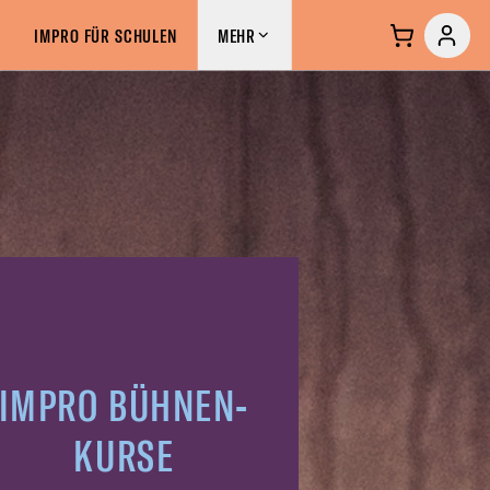
S &
IMPROCLUB &
MEHR
IMPRO FÜR SCHULEN
MEHR
RSE
COMMUNITY
IMPRO BÜHNEN-
KURSE