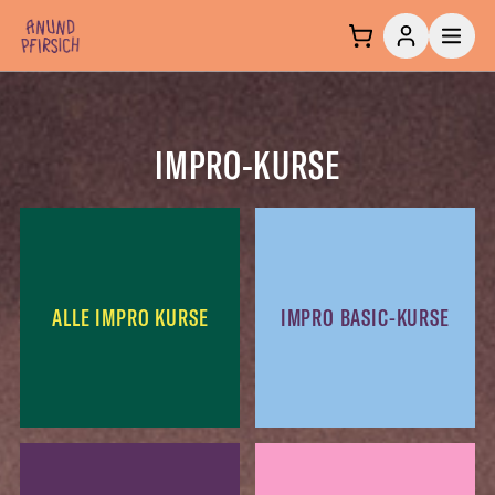
Zum Inhalt springen
IMPRO-KURSE
ALLE IMPRO KURSE
IMPRO BASIC-KURSE