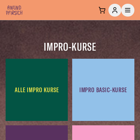
Zum Inhalt springen
IMPRO-KURSE
ALLE IMPRO KURSE
IMPRO BASIC-KURSE