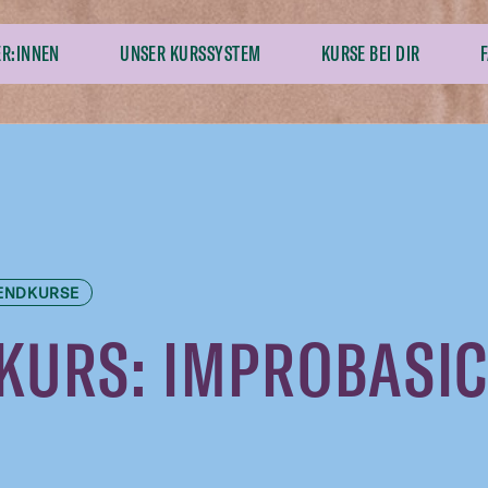
ER:INNEN
UNSER KURSSYSTEM
KURSE BEI DIR
ENDKURSE
KURS: IMPROBASIC