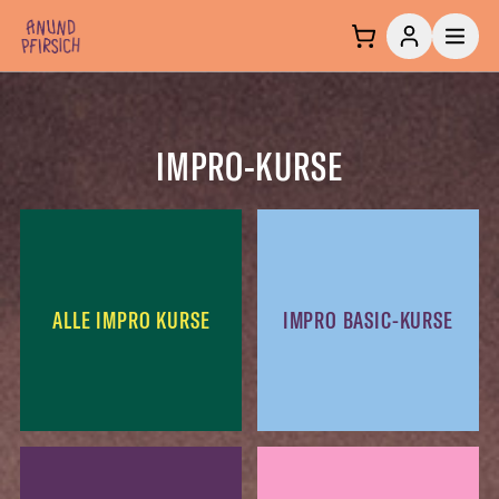
Zum Inhalt springen
IMPRO-KURSE
ALLE IMPRO KURSE
IMPRO BASIC-KURSE