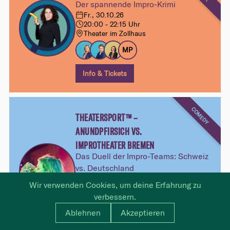
Der spannende Impro-Krimi
Fr., 30.10.26
20:00 - 22:15 Uhr
Theater im Zollhaus
MP
Info & Tickets
COMEDY
THEATERSPORT™ –
ANUNDPFIRSICH VS.
IMPROTHEATER BREMEN
Das Duell der Impro-Teams: Schweiz
vs. Deutschland
Sa., 31.10.26
Wir verwenden Cookies, um deine Erfahrung zu
20:00 - 22:30 Uhr
verbessern.
Theater im Zollhaus
Ablehnen
Akzeptieren