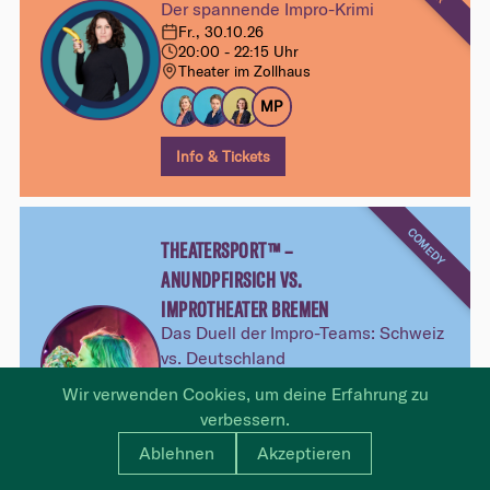
Der spannende Impro-Krimi
Fr., 30.10.26
20:00 - 22:15 Uhr
Theater im Zollhaus
MP
Info & Tickets
COMEDY
THEATERSPORT™ –
ANUNDPFIRSICH VS.
IMPROTHEATER BREMEN
Das Duell der Impro-Teams: Schweiz
vs. Deutschland
Sa., 31.10.26
Wir verwenden Cookies, um deine Erfahrung zu
20:00 - 22:30 Uhr
verbessern.
Theater im Zollhaus
Ablehnen
Akzeptieren