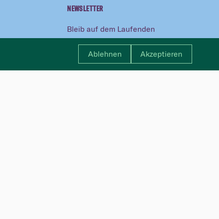
NEWSLETTER
Bleib auf dem Laufenden
Vorname
Ablehnen
Akzeptieren
Nachname
E-Mail
Alle anundpfirsich Newsletter
Details auswählen