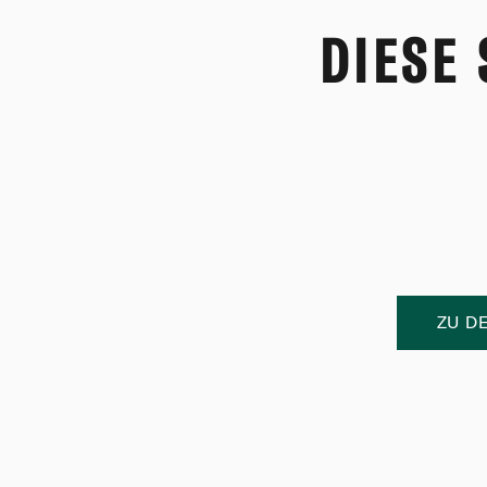
DIESE
ZU D