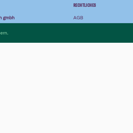
RECHTLICHES
ch gmbh
AGB
21
Impressum
ern.
Datenschutzerklärung
.ch
22
sen, Shows, Allgemeines
 17:00
 12:00 / 13:30 - 17:00
 12:00 / 13:30 - 17:00
 12:00 / 13:30 - 19:00
 19:00
Business, Junges Impro
 12:00 / 13:30 - 17:00