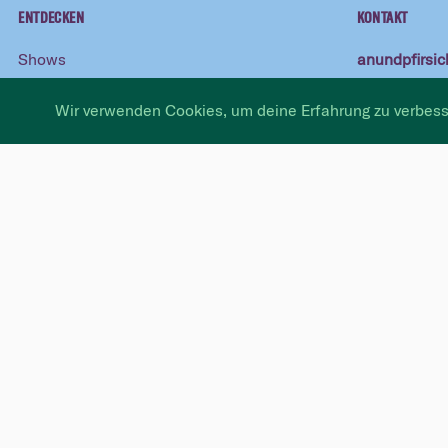
ENTDECKEN
KONTAKT
Shows
anundpfirsi
Zollstrasse 1
Kurse
8005 Zürich
Wir verwenden Cookies, um deine Erfahrung zu verbess
Improblog
buero@pfirsi
Podcasts
044 576 62 
Bei dir
BÜRO
Ensemble
Fragen zu Kur
Mieten
Mo
13:30 -
Impro trifft Schule
Di
11:00 -
Mi
11:00 -
Geschenkgutscheine
Do
11:00 -
Fr
13:30 -
Shop
SALES
Engagements, 
Mo
09:00 -