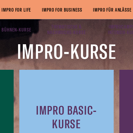
IMPRO FOR LIFE
IMPRO FOR BUSINESS
IMPRO FÜR ANLÄSSE
THEMATISCHE &
IMPROCAMP
 BÜHNEN-KURSE
NACHWUCHS-KURSE
INTENSIV-KU
IMPRO-KURSE
IMPRO BASIC-
KURSE