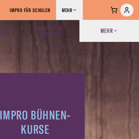
IMPRO FÜR SCHULEN
MEHR
S &
IMPROCLUB &
MEHR
RSE
COMMUNITY
IMPRO BÜHNEN-
KURSE