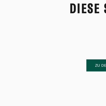
DIESE
ZU D