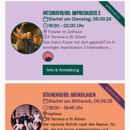
IMPROBASICS 2
INTENSIVKURS: IMPROBASICS 2
Startet am Dienstag, 08.09.26
18:30 - 22:00 Uhr
Theater im Zollhaus
4 Termine à 3h 30min
Das Impro-Feuer hat dich gepackt? Im 4-
wöchigen Improbasics 2 Intensivkurs
vertiefst du dein Spiel und entdeckst mit
Figuren, Emotionen und Status neue
Facetten des Improtheaters. Mehr
Sicherheit, mehr Freiheit und noch mehr
Info & Anmeldung
Spielfreude.
BÜHNENKURSE
BÜHNENKURS: GRUNDLAGEN
Startet am Mittwoch, 09.09.26
18:00 - 19:45 Uhr
töpferei
9 Termine à 1h 45min
Der nächste Schritt nach den Basics: für
alle, die mit Impro weitermachen und