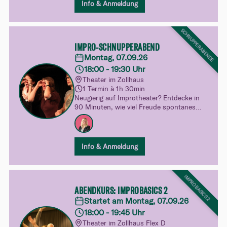
in unsere Kurswelt.
Info & Anmeldung
SCHNUPPERABENDE
IMPRO-SCHNUPPERABEND
Montag, 07.09.26
18:00 - 19:30 Uhr
Theater im Zollhaus
1 Termin à 1h 30min
Neugierig auf Improtheater? Entdecke in
90 Minuten, wie viel Freude spontanes
Spielen machen kann. Ganz unverbindlich,
ohne Druck und mit viel Raum zum
Ausprobieren – dein spielerischer Einblick
in unsere Kurswelt.
Info & Anmeldung
IMPROBASICS 2
ABENDKURS: IMPROBASICS 2
Startet am Montag, 07.09.26
18:00 - 19:45 Uhr
Theater im Zollhaus Flex D