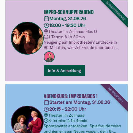
SCHNUPPERABENDE
IMPRO-SCHNUPPERABEND
Montag, 31.08.26
18:00 - 19:30 Uhr
Theater im Zollhaus Flex D
1 Termin à 1h 30min
Neugierig auf Improtheater? Entdecke in
90 Minuten, wie viel Freude spontanes
Spielen machen kann. Ganz unverbindlich,
ohne Druck und mit viel Raum zum
Ausprobieren – dein spielerischer Einblick
in unsere Kurswelt.
Info & Anmeldung
IMPROBASICS 1
ABENDKURS: IMPROBASICS 1
Startet am Montag, 31.08.26
20:15 - 22:00 Uhr
Theater im Zollhaus
8 Termine à 1h 45min
Spontaneität entdecken, Spielfreude teilen
und gemeinsam Neues wagen: dein 8-