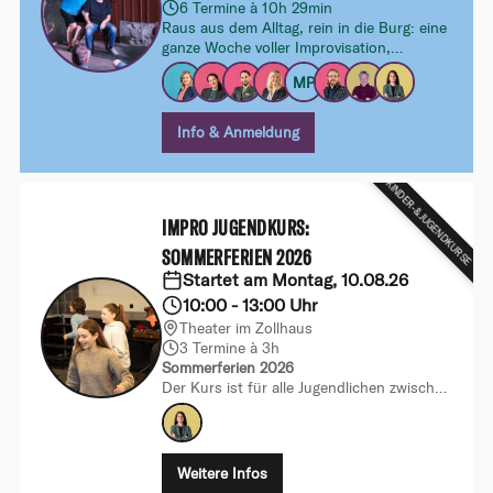
6 Termine à 10h 29min
Raus aus dem Alltag, rein in die Burg: eine
ganze Woche voller Improvisation,
Gemeinschaft und Fantasie für alle, die
MP
gemeinsam spielen, Neues ausprobieren
und Impro an einem besonderen Ort
intensiv erleben wollen.
Info & Anmeldung
KINDER-&JUGENDKURSE
IMPRO JUGENDKURS:
SOMMERFERIEN 2026
Startet am Montag, 10.08.26
10:00 - 13:00 Uhr
Theater im Zollhaus
3 Termine à 3h
Sommerferien 2026
Der Kurs ist für alle Jugendlichen zwischen
12 und 16 Jahren (Jahrgang 2010–2013),
die gemeinsam mit uns in die Welt des
Improtheaters eintauchen möchten.
Weitere Infos