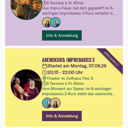
8 Termine à 1h 45min
Das Impro-Feuer hat dich gepackt? Im 8-
wöchigen Improbasics 2 Kurs vertiefst du
dein Spiel und entdeckst mit Figuren,
Emotionen und Status neue Facetten des
Improtheaters. Mehr Sicherheit, mehr
Freiheit und noch mehr Spielfreude.
Info & Anmeldung
IMPROBASICS 3
ABENDKURS: IMPROBASICS 3
Startet am Montag, 07.09.26
20:15 - 22:00 Uhr
Theater im Zollhaus Flex D
8 Termine à 1h 45min
Vom Moment zur Szene: Im 8-wöchigen
Improbasics 3 Kurs steht das szenische
Spiel im Zentrum. Du lernst, wie
Beziehungen, Wendepunkte und
Dramaturgie Szenen tragen – und
gewinnst mehr Sicherheit im freien
Info & Anmeldung
Improvisieren, ohne dass die Spielfreude
dabei verloren geht.