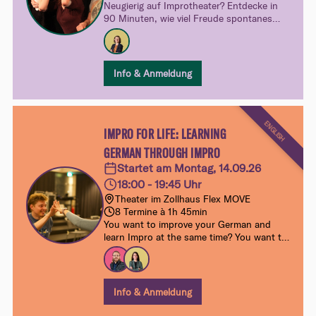
Neugierig auf Improtheater? Entdecke in
90 Minuten, wie viel Freude spontanes
Spielen machen kann. Ganz unverbindlich,
ohne Druck und mit viel Raum zum
Ausprobieren – dein spielerischer Einblick
in unsere Kurswelt.
Info & Anmeldung
ENGLISH
IMPRO FOR LIFE: LEARNING
GERMAN THROUGH IMPRO
Startet am Montag, 14.09.26
18:00 - 19:45 Uhr
Theater im Zollhaus Flex MOVE
8 Termine à 1h 45min
You want to improve your German and
learn Impro at the same time? You want to
meet great people and have a lot of fun?
Then ‘Learning German through Impro’-
Workshop is just the perfect match for
you. Let’s go!
Info & Anmeldung