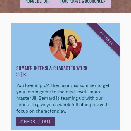
KURSE BEI DIR
FAQS KURSE & BUCHUNGEN
Highlights
AKTUELL
SUMMER INTENSIV: CHARACTER WORK
🇬🇧
You love impro? Then use this summer to get
your impro game to the next level. Impro
master Jill Bernard is teaming up with our
Leonie to give you a week full of improv with
focus on character play.
CHECK IT OUT