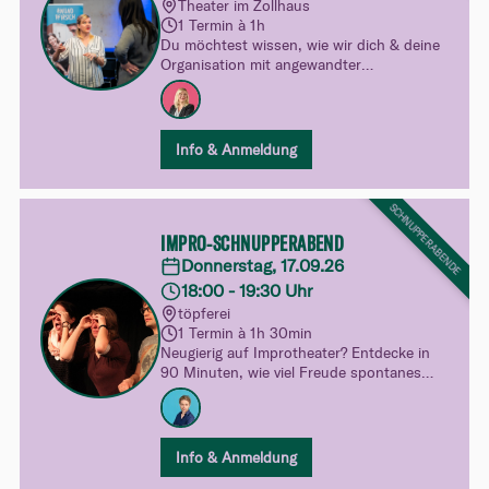
Theater im Zollhaus
1 Termin à 1h
Du möchtest wissen, wie wir dich & deine
Organisation mit angewandter
Improvisation weiterbilden können? Dann
bist du hier genau richtig!
Du lernst unsere Philosophie und unsere
Info & Anmeldung
Arbeitsweise kennen - und nimmst auch
gleich schon den ersten Input für deinen
Berufsalltag mit! Praxisnah,
SCHNUPPERABENDE
handlungsorientiert und freudvoll.
IMPRO-SCHNUPPERABEND
Donnerstag, 17.09.26
18:00 - 19:30 Uhr
töpferei
1 Termin à 1h 30min
Neugierig auf Improtheater? Entdecke in
90 Minuten, wie viel Freude spontanes
Spielen machen kann. Ganz unverbindlich,
ohne Druck und mit viel Raum zum
Ausprobieren – dein spielerischer Einblick
in unsere Kurswelt.
Info & Anmeldung