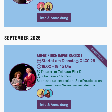
Wochen-Kurs im Improtheater. Ohne
Vorkenntnisse, ohne Druck – dafür mit viel
Lust aufs Ausprobieren und Entdecken.
Info & Anmeldung
SEPTEMBER 2026
IMPROBASICS 1
ABENDKURS: IMPROBASICS 1
Startet am Dienstag, 01.09.26
18:00 - 19:45 Uhr
Theater im Zollhaus Flex D
8 Termine à 1h 45min
Spontaneität entdecken, Spielfreude teilen
und gemeinsam Neues wagen: dein 8-
Wochen-Kurs im Improtheater. Ohne
Vorkenntnisse, ohne Druck – dafür mit viel
Lust aufs Ausprobieren und Entdecken.
Info & Anmeldung