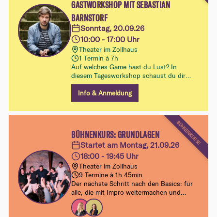
GASTWORKSHOP MIT SEBASTIAN
BARNSTORF
Sonntag, 20.09.26
10:00 - 17:00 Uhr
Theater im Zollhaus
1 Termin à 7h
Auf welches Game hast du Lust? In
diesem Tagesworkshop schaust du dir
altbekannte und vielleicht auch für dich
neue Impro-Spiele an und lernst, mit
Info & Anmeldung
welchen Techniken man sie bespielen kann
BÜHNENKURSE
BÜHNENKURS: GRUNDLAGEN
Startet am Montag, 21.09.26
18:00 - 19:45 Uhr
Theater im Zollhaus
9 Termine à 1h 45min
Der nächste Schritt nach den Basics: für
alle, die mit Impro weitermachen und
entdecken wollen, wie Szenen und
Comedy auf der Bühne lebendig werden.