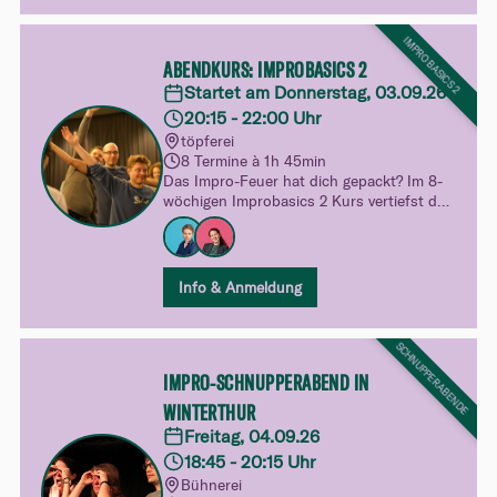
IMPROBASICS 2
ABENDKURS: IMPROBASICS 2
Startet am Donnerstag, 03.09.26
20:15 - 22:00 Uhr
töpferei
8 Termine à 1h 45min
Das Impro-Feuer hat dich gepackt? Im 8-
wöchigen Improbasics 2 Kurs vertiefst du
dein Spiel und entdeckst mit Figuren,
Emotionen und Status neue Facetten des
Improtheaters. Mehr Sicherheit, mehr
Freiheit und noch mehr Spielfreude.
Info & Anmeldung
SCHNUPPERABENDE
IMPRO-SCHNUPPERABEND IN
WINTERTHUR
Freitag, 04.09.26
18:45 - 20:15 Uhr
Bühnerei