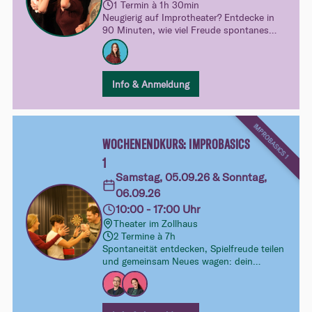
1 Termin à 1h 30min
Neugierig auf Improtheater? Entdecke in
90 Minuten, wie viel Freude spontanes
Spielen machen kann. Ganz unverbindlich,
ohne Druck und mit viel Raum zum
Ausprobieren – dein spielerischer Einblick
in unsere Kurswelt.
Info & Anmeldung
IMPROBASICS 1
WOCHENENDKURS: IMPROBASICS
1
Samstag, 05.09.26 & Sonntag,
06.09.26
10:00 - 17:00 Uhr
Theater im Zollhaus
2 Termine à 7h
Spontaneität entdecken, Spielfreude teilen
und gemeinsam Neues wagen: dein
Intensiv-Wochenende im Improtheater.
Ohne Vorkenntnisse, ohne Druck – dafür
mit viel Lust aufs Ausprobieren und
Eintauchen.