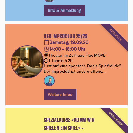
mit viel Lust aufs Ausprobieren und
Eintauchen.
Info & Anmeldung
IMPROCLUB
DER IMPROCLUB 25/26
Samstag, 19.09.26
14:00 - 16:00 Uhr
Theater im Zollhaus Flex MOVE
1 Termin à 2h
Lust auf eine spontane Dosis Spielfreude?
Der Improclub ist unsere offene
Samstagsklasse für alle ab Improbasics 1.
Ohne Anmeldung, ohne Verpflichtung –
einfach vorbeikommen, mitspielen und
dranbleiben.
Weitere Infos
SPEZIALKURSE
SPEZIALKURS: «KOMM WIR
SPIELEN EIN SPIEL» -