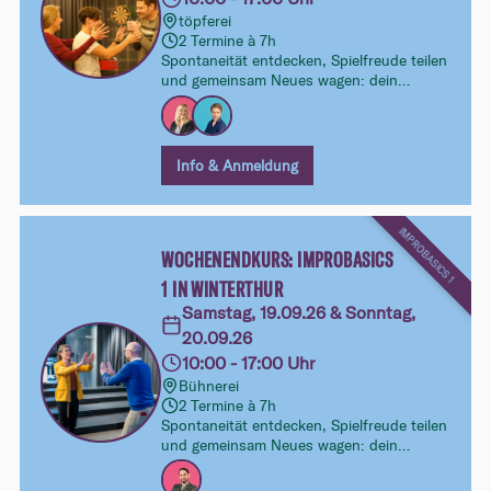
töpferei
2 Termine à 7h
Spontaneität entdecken, Spielfreude teilen
und gemeinsam Neues wagen: dein
Intensiv-Wochenende im Improtheater.
Ohne Vorkenntnisse, ohne Druck – dafür
mit viel Lust aufs Ausprobieren und
Eintauchen.
Info & Anmeldung
IMPROBASICS 1
WOCHENENDKURS: IMPROBASICS
1 IN WINTERTHUR
Samstag, 19.09.26 & Sonntag,
20.09.26
10:00 - 17:00 Uhr
Bühnerei
2 Termine à 7h
Spontaneität entdecken, Spielfreude teilen
und gemeinsam Neues wagen: dein
Intensiv-Wochenende im Improtheater.
Ohne Vorkenntnisse, ohne Druck – dafür