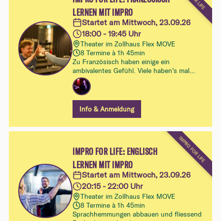
LERNEN MIT IMPRO
Startet am Mittwoch, 23.09.26
18:00 - 19:45 Uhr
Theater im Zollhaus Flex MOVE
8 Termine à 1h 45min
Zu Französisch haben einige ein
ambivalentes Gefühl. Viele haben’s mal
gelernt und fühlen sich aber nicht wohl
damit: Irgendwo zwischen Schulbank,
Vocabulaire lernen und „Je ne sais pas“ ist
einigen die Lust verloren gegangen –
Info & Anmeldung
schade, finden wir.
In diesem brandneuen Workshop
IMPRO FOR LIFE
entdeckst du dein Französisch auf
spielerische Weise wieder. Unser Impro-
IMPRO FOR LIFE: ENGLISCH
Ansatz verbindet Sprachenlernen mit der
LERNEN MIT IMPRO
Leichtigkeit, Spielfreude und Spontaneität
Startet am Mittwoch, 23.09.26
der Improvisation. Im Mittelpunkt steht
20:15 - 22:00 Uhr
nicht Perfektion, sondern das mutige
Ausprobieren: sprechen, reagieren, lachen,
Theater im Zollhaus Flex MOVE
weitermachen. Ideal, um mit Freude ins
8 Termine à 1h 45min
Französisch zu kommen, Hemmungen
Sprachhemmungen abbauen und fliessend