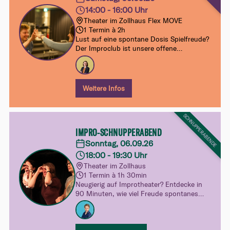
14:00 - 16:00 Uhr
Theater im Zollhaus Flex MOVE
1 Termin à 2h
Lust auf eine spontane Dosis Spielfreude?
Der Improclub ist unsere offene
Samstagsklasse für alle ab Improbasics 1.
Ohne Anmeldung, ohne Verpflichtung –
einfach vorbeikommen, mitspielen und
dranbleiben.
Weitere Infos
SCHNUPPERABENDE
IMPRO-SCHNUPPERABEND
Sonntag, 06.09.26
18:00 - 19:30 Uhr
Theater im Zollhaus
1 Termin à 1h 30min
Neugierig auf Improtheater? Entdecke in
90 Minuten, wie viel Freude spontanes
Spielen machen kann. Ganz unverbindlich,
ohne Druck und mit viel Raum zum
Ausprobieren – dein spielerischer Einblick