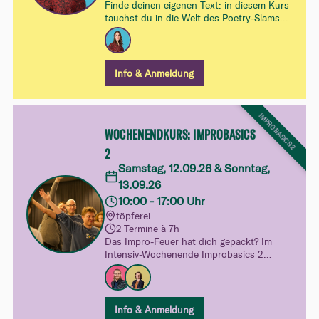
Finde deinen eigenen Text: in diesem Kurs
tauchst du in die Welt des Poetry-Slams
ein und lernst mithilfe der Improvisation zu
schreiben
Info & Anmeldung
IMPROBASICS 2
WOCHENENDKURS: IMPROBASICS
2
Samstag, 12.09.26 & Sonntag,
13.09.26
10:00 - 17:00 Uhr
töpferei
2 Termine à 7h
Das Impro-Feuer hat dich gepackt? Im
Intensiv-Wochenende Improbasics 2
vertiefst du dein Spiel und entdeckst mit
Figuren, Emotionen und Status neue
Facetten des Improtheaters. Mehr
Sicherheit, mehr Freiheit und noch mehr
Info & Anmeldung
Spielfreude.