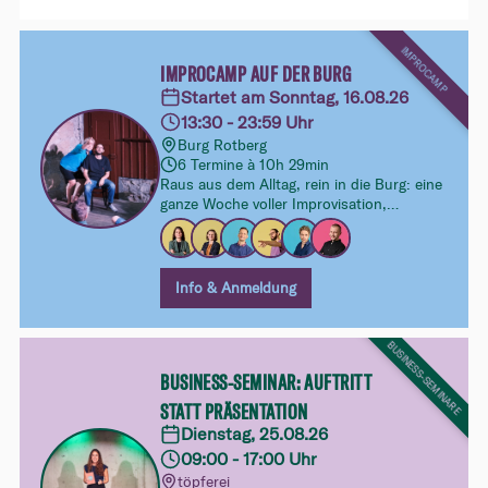
IMPROCAMP
IMPROCAMP AUF DER BURG
Startet am Sonntag, 16.08.26
13:30 - 23:59 Uhr
Burg Rotberg
6 Termine à 10h 29min
Raus aus dem Alltag, rein in die Burg: eine
ganze Woche voller Improvisation,
Gemeinschaft und Fantasie für alle, die
gemeinsam spielen, Neues ausprobieren
und Impro an einem besonderen Ort
intensiv erleben wollen.
Info & Anmeldung
BUSINESS-SEMINARE
BUSINESS-SEMINAR: AUFTRITT
STATT PRÄSENTATION
Dienstag, 25.08.26
09:00 - 17:00 Uhr
töpferei