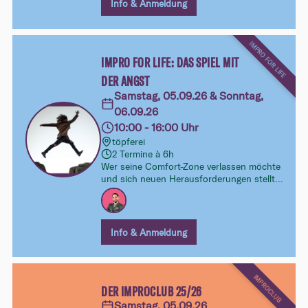
Info & Anmeldung
IMPRO FOR LIFE
IMPRO FOR LIFE: DAS SPIEL MIT
DER ANGST
Samstag, 05.09.26 & Sonntag,
06.09.26
10:00 - 16:00 Uhr
töpferei
2 Termine à 6h
Wer seine Comfort-Zone verlassen möchte
und sich neuen Herausforderungen stellt,
hat oft eine ungemütliche Begleiterin: Die
Angst. In diesem Workshop entdecken wir
Wege, wie wir diese Begleiterin zu unserer
Freundin machen können.
Info & Anmeldung
IMPROCLUB
DER IMPROCLUB 25/26
Samstag, 05.09.26