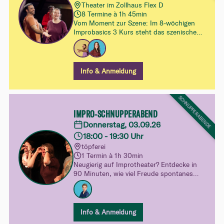
Theater im Zollhaus Flex D
8 Termine à 1h 45min
Vom Moment zur Szene: Im 8-wöchigen
Improbasics 3 Kurs steht das szenische
Spiel im Zentrum. Du lernst, wie
Beziehungen, Wendepunkte und
Dramaturgie Szenen tragen – und
gewinnst mehr Sicherheit im freien
Info & Anmeldung
Improvisieren, ohne dass die Spielfreude
dabei verloren geht.
SCHNUPPERABENDE
IMPRO-SCHNUPPERABEND
Donnerstag, 03.09.26
18:00 - 19:30 Uhr
töpferei
1 Termin à 1h 30min
Neugierig auf Improtheater? Entdecke in
90 Minuten, wie viel Freude spontanes
Spielen machen kann. Ganz unverbindlich,
ohne Druck und mit viel Raum zum
Ausprobieren – dein spielerischer Einblick
in unsere Kurswelt.
Info & Anmeldung