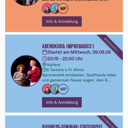
entdecken wollen, wie Szenen und
MP
Comedy auf der Bühne lebendig werden.
Am Ende des Kurses kannst du das
Erarbeitete in einer ersten Werkschau vor
Info & Anmeldung
einem wohlwollenden Publikum
ausprobieren.
IMPROBASICS 1
ABENDKURS: IMPROBASICS 1
Startet am Mittwoch, 09.09.26
20:15 - 22:00 Uhr
töpferei
8 Termine à 1h 45min
Spontaneität entdecken, Spielfreude teilen
und gemeinsam Neues wagen: dein 8-
Wochen-Kurs im Improtheater. Ohne
MP
Vorkenntnisse, ohne Druck – dafür mit viel
Lust aufs Ausprobieren und Entdecken.
Info & Anmeldung
BUSINESS-SEMINARE
BUSINESS-SEMINAR: STATUSSPIEL