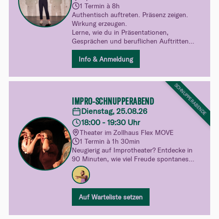
1 Termin à 8h
Authentisch auftreten. Präsenz zeigen.
Wirkung erzeugen.
Lerne, wie du in Präsentationen,
Gesprächen und beruflichen Auftritten
klarer, glaubwürdiger und lebendiger wirkst
– ohne dich zu verstellen.
Info & Anmeldung
SCHNUPPERABENDE
IMPRO-SCHNUPPERABEND
Dienstag, 25.08.26
18:00 - 19:30 Uhr
Theater im Zollhaus Flex MOVE
1 Termin à 1h 30min
Neugierig auf Improtheater? Entdecke in
90 Minuten, wie viel Freude spontanes
Spielen machen kann. Ganz unverbindlich,
ohne Druck und mit viel Raum zum
Ausprobieren – dein spielerischer Einblick
in unsere Kurswelt.
Auf Warteliste setzen