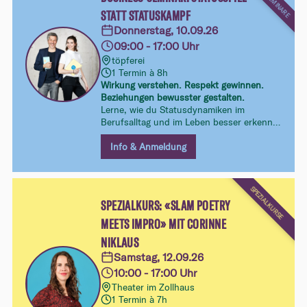
STATT STATUSKAMPF
Donnerstag, 10.09.26
09:00 - 17:00 Uhr
töpferei
1 Termin à 8h
Wirkung verstehen. Respekt gewinnen.
Beziehungen bewusster gestalten.
Lerne, wie du Statusdynamiken im
Berufsalltag und im Leben besser erkennst
und gezielt damit umgehst – klarer,
respektvoller und mit mehr
Info & Anmeldung
Handlungsspielraum in Gesprächen,
Verhandlungen und zwischenmenschlichen
Beziehungen.
SPEZIALKURSE
SPEZIALKURS: «SLAM POETRY
MEETS IMPRO» MIT CORINNE
NIKLAUS
Samstag, 12.09.26
10:00 - 17:00 Uhr
Theater im Zollhaus
1 Termin à 7h