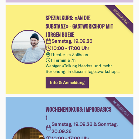
SPEZIALKURSE
SPEZIALKURS: «AN DIE
SUBSTANZ» - GASTWORKSHOP MIT
JÜRGEN BOESE
Samstag, 19.09.26
10:00 - 17:00 Uhr
Theater im Zollhaus
1 Termin à 7h
Weniger «Talking Heads» und mehr
Beziehung: in diesem Tagesworkshop
lernst du einer Szene mehr Tiefe geben
kannst und dich nicht von Gags verleiten
Info & Anmeldung
lässt
IMPROBASICS 1
WOCHENENDKURS: IMPROBASICS
1
Samstag, 19.09.26 & Sonntag,
20.09.26
10:00 - 17:00 Uhr