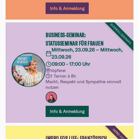
Am Ende des Kurses kannst du das
Erarbeitete in einer ersten Werkschau vor
Info & Anmeldung
einem wohlwollenden Publikum
ausprobieren.
BUSINESS-SEMINARE
BUSINESS-SEMINAR:
STATUSSEMINAR FÜR FRAUEN
Mittwoch, 23.09.26 – Mittwoch,
23.09.26
09:00 - 17:00 Uhr
töpferei
1 Termin à 8h
Macht, Respekt und Sympathie sinnvoll
nutzen
Info & Anmeldung
IMPRO FOR LIFE
IMPRO FOR LIFE: FRANZÖSISCH